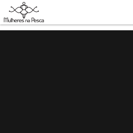
/*
*/